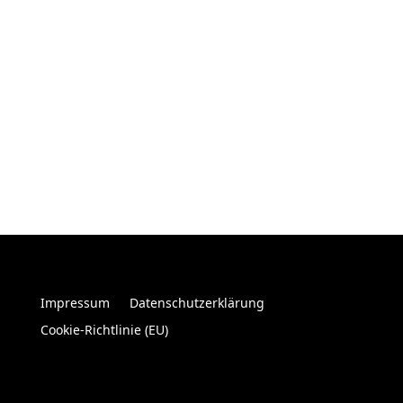
Union – NextGenerationEU, sind wir bei
Management Nord bestens für die Zukunft
aufgestellt. Diese Unterstützung ermöglicht es
uns, moderne und digitale Lösungen zu
entwickeln, um Ihnen auch weiterhin
erstklassige Dienstleistungen im Bereich
Personalvermittlung und Personalüberlassung
zu bieten.
Impressum
Datenschutzerklärung
Cookie-Richtlinie (EU)